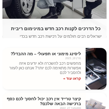
כל הדרכים לקנות רכב חדש במינימום ריבית
ישראלים רבים חולמים על רכישת רכב חדש בכדי
לשדרג את חווית הנסיעה שלהם וליהנות
מההתקדמות בשוק הרכבים. קנייה של רכב חדש היא
לרוב יקרה יחסית ולכן קונים רבים לוקחים הלוואות
ליסינג מימוני או תפעולי – מה ההבדל?
מרץ 18, 2023
קראו עוד »
מחפשים רכב להשכרה ולא יודעים איזה
אפשרות מתאימה לכם יותר? אנחנו כאן לעזור
ולהסביר לכם
קראו עוד »
קיצר טרייד אין רכב יכול לחסוך לכם כסף
ברכישה הבאה שלכם?
ספטמבר 27, 2022